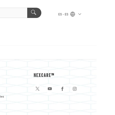
ES - ES
NEXCARE™
tes