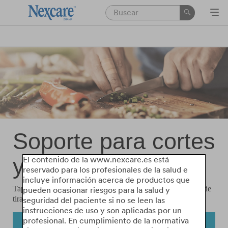
Soporte para cortes
y heridas
El contenido de la www.nexcare.es está
reservado para los profesionales de la salud e
incluye información acerca de productos que
Tape sus heridas con cuidado: descubra nuestros productos de
pueden ocasionar riesgos para la salud y
tiras adhesivas de alta calidad.
seguridad del paciente si no se leen las
instrucciones de uso y son aplicadas por un
profesional. En cumplimiento de la normativa
EXPLORE NUESTRA GAMA DE PRODUCTOS