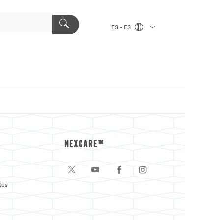
ES - ES
NEXCARE™
tes